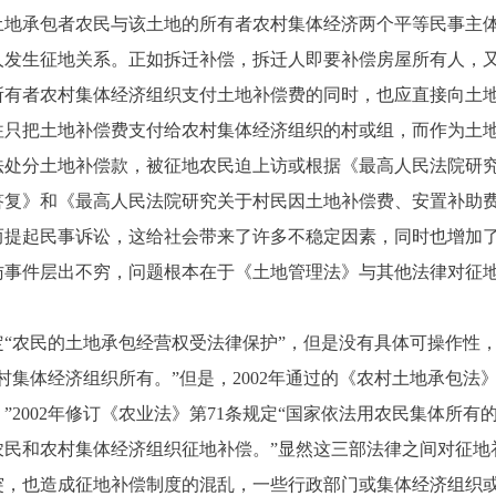
承包者农民与该土地的所有者农村集体经济两个平等民事主体
人发生征地关系。正如拆迁补偿，拆迁人即要补偿房屋所有人，
所有者农村集体经济组织支付土地补偿费的同时，也应直接向土
往只把土地补偿费支付给农村集体经济组织的村或组，而作为土
法处分土地补偿款，被征地农民迫上访或根据《最高人民法院研
答复》和《最高人民法院研究关于村民因土地补偿费、安置补助
而提起民事诉讼，这给社会带来了许多不稳定因素，同时也增加
访事件层出不穷，问题根本在于《土地管理法》与其他法律对征
农民的土地承包经营权受法律保护”，但是没有具体可操作性，
村集体经济组织所有。”但是，2002年通过的《农村土地承包法
”2002年修订《农业法》第71条规定“国家依法用农民集体所
农民和农村集体经济组织征地补偿。”显然这三部法律之间对征地
也造成征地补偿制度的混乱，一些行政部门或集体经济组织或