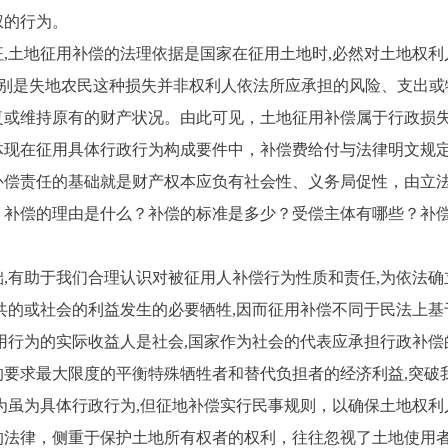
权的行为。
土地征用补偿的法理依据是国家在征用土地时,必然对土地权利
特别是失地农民这种损失并非权利人依法所应承担的风险、支出
复或维持原有的财产状况。由此可见，土地征用补偿属于行政损
体现在征用具体行政行为构成要件中，补偿费给付与法律明文规
补偿责任的基础就是财产权本应负有社会性、义务局促性，由立
。补偿的理由是什么？补偿的标准是多少？受偿主体有哪些？补
有助于我们合理认识对被征用人补偿行为性质和责任,为依法确
共的或社会的利益发生的必要牺牲,因而征用补偿不同于民法上基
用行为的实际收益人是社会,国家作为社会的代表应承担行政补偿
要求最大限度的平衡特殊牺牲者和替代负担者的经济利益,突破
为虽为具体行政行为,但征地补偿实行民事规则，以确保土地权
的法律，侧重于保护土地所有权者的权利，往往忽视了土地使用