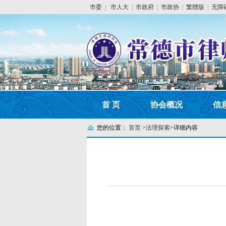
市委
|
市人大
|
市政府
|
市政协
|
繁體版
|
无障
首 页
协会概况
信
您的位置：
首页
>
法理探索
>
详细内容
湖南中思律师