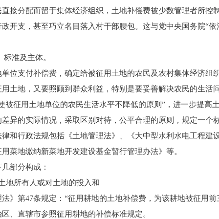
民直接分配而留于集体经济组织，土地补偿费被少数管理者所控
政开支，甚至巧立名目落入村干部腰包。这与党中央国务院“依法
、标准及主体。
位支付补偿费，确定给被征用土地的农民及农村集体经济组织
征用土地，又要照顾到群众利益，特别是要妥善解决农民的生活
使被征用土地单位的农民生活水平不降低的原则”，进一步提高
的差异的实际情况，采取区别对待，公平合理的原则，规定一个
法律和行政法规包括《土地管理法》、《大中型水利水电工程建
征用菜地缴纳新菜地开发建设基金暂行管理办法》等。
几部分构成：
地所有人或对土地的投入和
第47条规定：“征用耕地的土地补偿费，为该耕地被征用前三
治区、直辖市参照征用耕地的补偿标准规定。