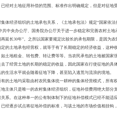
经对土地征用补偿的范围、标准作出明确规定，但是对征地受
体经济组织的土地承包关系，《土地承包法》规定“国家依法
。《中共中央办公厅、国务院办公厅关于进一步稳定和完善农村土地
再延长30年”。之所以国家要规定比较长的承包期限，是因为
稳定的土地承包经营权，就等于有了长期稳定的经济收益，这种
，如土地租金、转包费、转让费等等。当农民承包的土地被国家
失去了经营土地的长期的稳定的收益，因此国家在行使征地的具
民的生活水平就会随着征地下降，甚至陷入逃荒与流浪的境地。
的土地均采取由村农民集体统一耕种的集体经营模式，所有权
征地主体只是唯一的农村集体经济组织，征地补偿费用绝大部分
偿关系。在这种单一的公有制体制下的征地补偿模式已经不能适
，已经逐步试点将征地补偿的标准，与该土地的市场价值相挂钩