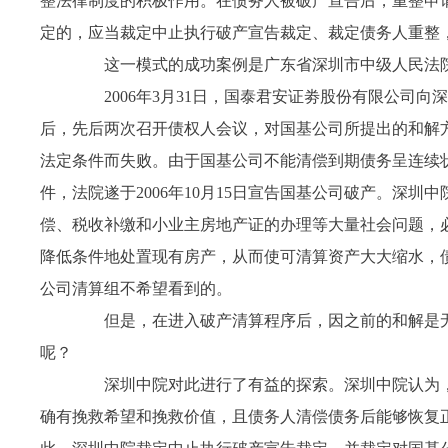
整法律制度的积极作用。在债务人被破产宣告后，重整申
定的，应当裁定中止执行破产宣告裁定、裁定债务人重整
这一模式的成功案例是广东省深圳市中级人民法院
2006
年
3月
31
日
，国泰君安证劵股份有限公司向深
后，先后两次召开债权人会议，对国基公司所提出的和解
法定条件而失败。由于国基公司不能清偿到期债务呈连续
件，法院遂于
2006年
10
月
15
日宣告国基公司破产。深圳中
偿、税收补缴和小业主房地产证的办理等大量社会问题，
降低条件地处置现有房产，从而使可清算资产大大缩水，
公司清算组不希望看到的。
但是，在进入破产清算程序后，因之前的和解是无
呢？
深圳中院对此进行了有益的探索。深圳中院认为，
确有挽救希望和挽救价值，且债务人清偿债务后能够恢复