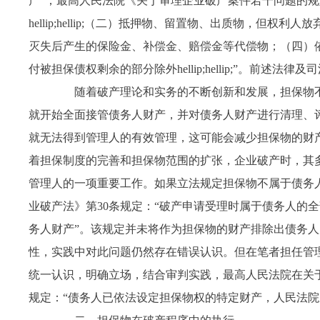
产”；最高人民法院《关于审理企业破产案件若干问题的
hellip;hellip;
（二）抵押物、留置物、出质物，但权利人放
灭失后产生的保险金、补偿金、赔偿金等代偿物；（四）
付被担保债权剩余的部分除外
hellip;hellip;
”。前述法律及
随着破产理论和实务的不断创新和发展，担保物不
就开始全面接管债务人财产，并对债务人财产进行清理、
就无法得到管理人的有效管理，这可能会减少担保物的财
着担保制度的完善和担保物范围的扩张，企业破产时，其
管理人的一项重要工作。如果立法规定担保物不属于债务
业破产法》第
30
条规定：“破产申请受理时属于债务人的
务人财产”。该规定并未将作为担保物的财产排除出债务
性，实践中对此问题仍然存在错误认识。但在笔者担任管
统一认识，明确立场，结合审判实践，最高人民法院在关
规定：“债务人已依法设定担保物权的特定财产，人民法院