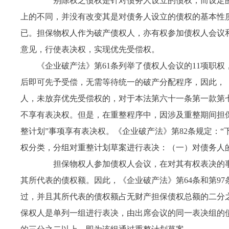
别除权之债权是针对债务人设立的债权，而设定的
上的不同，并没有改变其是对债务人设立的债权的基本性
已。担保物权人作为破产债权人，亦有权参加债权人会议
意见，行使表决权，实现优先受偿权。
《企业破产法》第
61
条列举了债权人会议的
11
项职权
后即可先予受偿，无需等待统一的破产分配程序，因此，
人，未放弃优先受偿权的，对于本法第六十一条第一款第
不享有表决权。但是，在重整程序中，因涉及重整期间担
整计划”事项享有表决权。《企业破产法》第
82
条规定：“
权分类，分组对重整计划草案进行表决：（一）对债务人
担保物权人参加债权人会议，在对其有权表决的事
其所代表的债权额。因此，《企业破产法》第
64
条和第
97
过，并且其所代表的债权额占无财产担保债权总额的二分
保权人是单列一组进行表决，由出席会议的同一表决组的