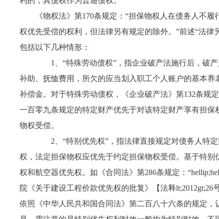
利的，其债权作为普通债权。”
《物权法》第
170
条规定：“担保物权人在债务人不履
权优先受偿的权利，但法律另有规定的除外。”前述“法律
包括以下几种情形：
1
、“特殊劳动债权”，指企业破产法施行后，破
补助、抚恤费用，所欠的应当划入职工个人账户的基本养
补偿金。对于特殊劳动债权，
《企业破产法》第
132
条规定
一百零九条规定的特定财产优先于对该特定财产享有担保
物权受偿。
2
、“特别优先权”，指法律直接规定对债务人特
权，法定担保物权应优先于约定担保物权受偿。基于特别
权和航空器优先权。如《合同法》第
286条规定：“
hellip;hel
院《关于建设工程价款优先权的批复》【法释
lt;2012gt
依照《中华人民共和国合同法》第二百八十六条的规定，