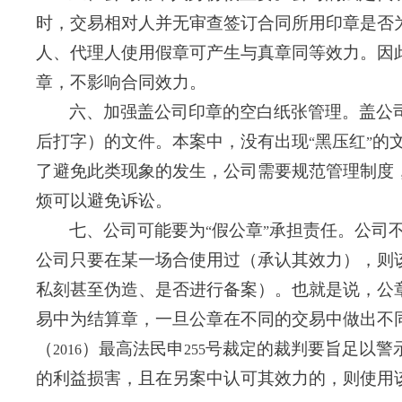
时，交易相对人并无审查签订合同所用印章是否
人、代理人使用假章可产生与真章同等效力。因
章，不影响合同效力。
六、加强盖公司印章的空白纸张管理。盖公
后打字）的文件。本案中，没有出现
黑压红
的
“
”
了避免此类现象的发生，公司需要规范管理制度
烦可以避免诉讼。
七、公司可能要为
假公章
承担责任。公司
“
”
公司只要在某一场合使用过（承认其效力），则
私刻甚至伪造、是否进行备案）。也就是说，公
易中为结算章，一旦公章在不同的交易中做出不
（
）最高法民申
号裁定的裁判要旨足以警
2016
255
的利益损害，且在另案中认可其效力的，则使用