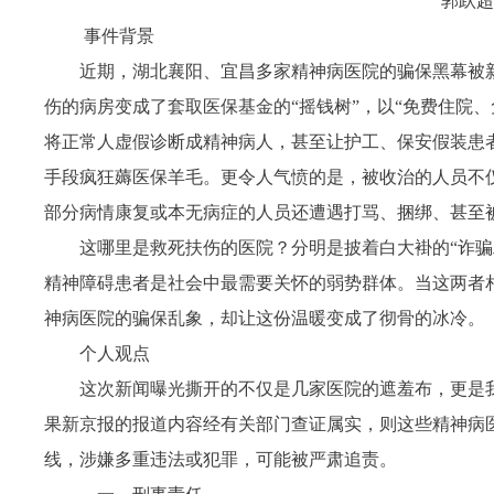
郭跃超
事件背景
近期，湖北襄阳、宜昌多家精神病医院的骗保黑幕被
伤的病房变成了套取医保基金的“摇钱树”，以“免费住院
将正常人虚假诊断成精神病人，甚至让护工、保安假装患者
手段疯狂薅医保羊毛。更令人气愤的是，被收治的人员不
部分病情康复或本无病症的人员还遭遇打骂、捆绑、甚至
这哪里是救死扶伤的医院？分明是披着白大褂的“诈骗
精神障碍患者是社会中最需要关怀的弱势群体。当这两者
神病医院的骗保乱象，却让这份温暖变成了彻骨的冰冷。
个人观点
这次新闻曝光撕开的不仅是几家医院的遮羞布，更是
果新京报的报道内容经有关部门查证属实，则这些精神病医
线，涉嫌多重违法或犯罪，可能被严肃追责。