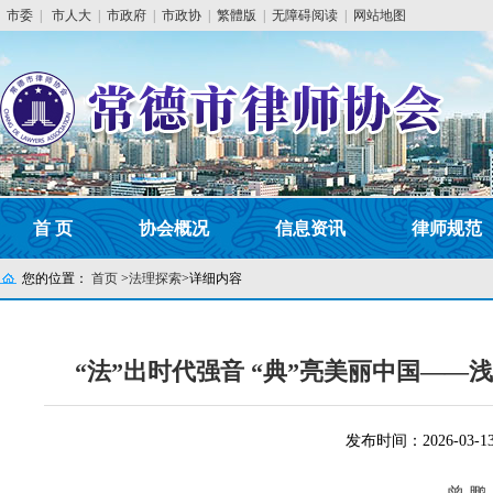
市委
|
市人大
|
市政府
|
市政协
|
繁體版
|
无障碍阅读
|
网站地图
首 页
协会概况
信息资讯
律师规范
您的位置：
首页
>
法理探索
>
详细内容
“法”出时代强音 “典”亮美丽中国—
发布时间：2026-03-1