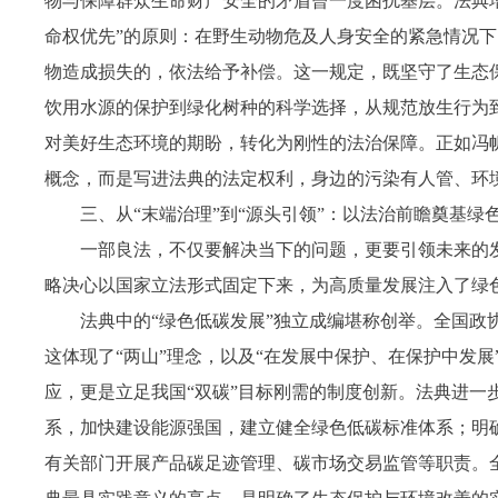
物与保障群众生命财产安全的矛盾曾一度困扰基层。法典增
命权优先”的原则：在野生动物危及人身安全的紧急情况
物造成损失的，依法给予补偿。这一规定，既坚守了生态
饮用水源的保护到绿化树种的科学选择，从规范放生行为
对美好生态环境的期盼，转化为刚性的法治保障。正如冯
概念，而是写进法典的法定权利，身边的污染有人管、环
三、从“末端治理”到“源头引领”：以法治前瞻奠基绿
一部良法，不仅要解决当下的问题，更要引领未来的
略决心以国家立法形式固定下来，为高质量发展注入了绿
法典中的“绿色低碳发展”独立成编堪称创举。全国
这体现了“两山”理念，以及“在发展中保护、在保护中发
应，更是立足我国“双碳”目标刚需的制度创新。法典进一
系，加快建设能源强国，建立健全绿色低碳标准体系；明
有关部门开展产品碳足迹管理、碳市场交易监管等职责。