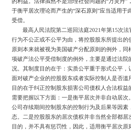
的利益。法律虽然不是治理社会问题的“万灵丹
于衡平居次理论而产生的“深石原则”应当适用
受偿。
最高人民法院第二巡回法庭
2
021
年第
1
5
次法
行为不公正或不公平为由，将控股股东所提出的
原则本来就被视为美国破产分配原则的例外，同
项破产法公平受偿制度的例外，主要是通过法院
况。其制度目的在于：实质公平重于形式公平，
面对破产企业的控股股东或者实际控制人是否滥
目的在于纠正控制股东损害公司债权人合法权益
需要把握以下方面：一是衡平居次
并非自动居次
公司存续期间控制股东的控制行为及后果等因素
态。二是控股股东的居次债权并非当然全部都居
目的，并不具有惩罚性，因此，适用衡平居次原