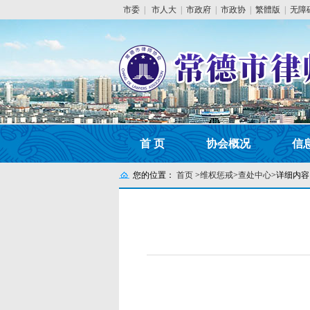
市委
|
市人大
|
市政府
|
市政协
|
繁體版
|
无障
首 页
协会概况
信
您的位置：
首页
>
维权惩戒
>
查处中心
>
详细内容