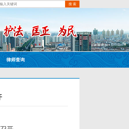
搜 索
律师查询
开