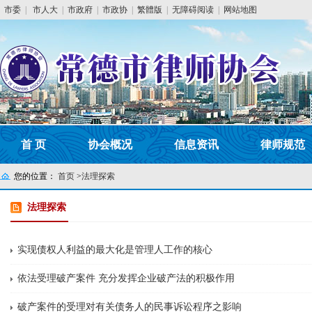
市委
|
市人大
|
市政府
|
市政协
|
繁體版
|
无障碍阅读
|
网站地图
首 页
协会概况
信息资讯
律师规范
您的位置：
首页
>
法理探索
法理探索
实现债权人利益的最大化是管理人工作的核心
依法受理破产案件 充分发挥企业破产法的积极作用
破产案件的受理对有关债务人的民事诉讼程序之影响