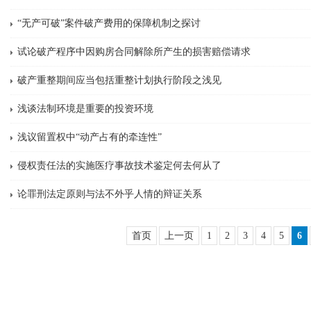
“无产可破”案件破产费用的保障机制之探讨
试论破产程序中因购房合同解除所产生的损害赔偿请求
破产重整期间应当包括重整计划执行阶段之浅见
浅谈法制环境是重要的投资环境
浅议留置权中“动产占有的牵连性”
侵权责任法的实施医疗事故技术鉴定何去何从了
论罪刑法定原则与法不外乎人情的辩证关系
首页
上一页
1
2
3
4
5
6