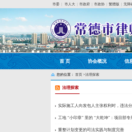
市委
|
市人大
|
市政府
|
市政协
|
繁體版
|
无障
首 页
协会概况
信
您的位置：
首页
>
法理探索
法理探索
实际施工人向发包人主张权利时，违法
工地 “小印章” 里的 “大乾坤”：项目
重整计划变更的司法实践与制度完善