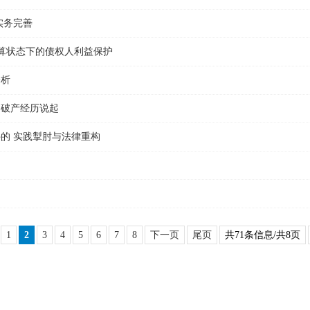
实务完善
清算状态下的债权人利益保护
分析
的破产经历说起
的 实践掣肘与法律重构
1
2
3
4
5
6
7
8
下一页
尾页
共71条信息/共8页