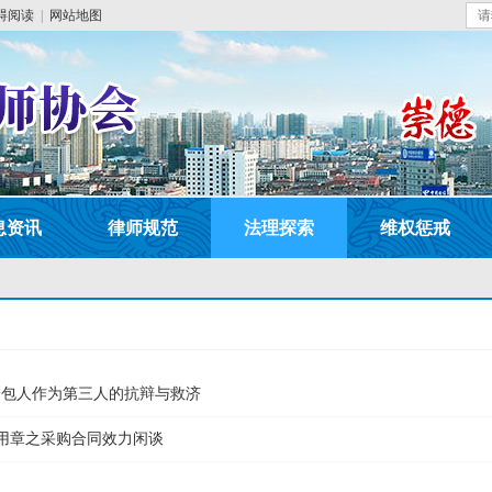
碍阅读
|
网站地图
息资讯
律师规范
法理探索
维权惩戒
分包人作为第三人的抗辩与救济
部专用章之采购合同效力闲谈